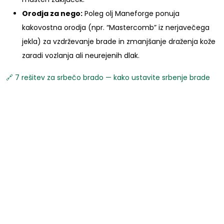
Orodja za nego:
Poleg olj Maneforge ponuja
kakovostna orodja (npr. “Mastercomb” iz nerjavečega
jekla) za vzdrževanje brade in zmanjšanje draženja kože
zaradi vozlanja ali neurejenih dlak.
🔗 7 rešitev za srbečo brado — kako ustavite srbenje brade