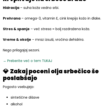
Hidracija
– suha koža vedno srbi.
Prehrana
– omega-3, vitamin E, cink krepijo kožo in dlake.
Stres & spanje
– več stresa = bolj razdražena koža.
Vreme & okolje
– mraz izsuši, vročina dehidrira.
Nego prilagajaj sezoni.
→ Preberite več o tem TUKAJ
💎
Zakaj poceni olja srbečico še
poslabšajo
Pogosto vsebujejo:
sintetične dišave
alkohol