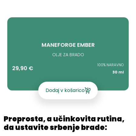
MANEFORGE EMBER
OLJE ZA BRADO
100% NARAVNO
29,90
€
30 ml
Dodaj v košarico
Preprosta, a učinkovita rutina,
da ustavite srbenje brade: