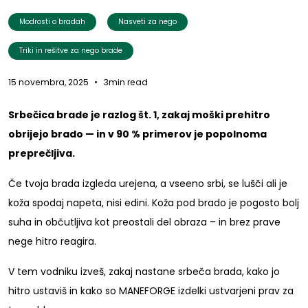
Modrosti o bradah
Nasveti za nego
Triki in rešitve za nego brade
15 novembra, 2025
•
3min read
Srbečica brade je razlog št. 1, zakaj moški prehitro
obrijejo brado — in v 90 % primerov je popolnoma
preprečljiva.
Če tvoja brada izgleda urejena, a vseeno srbi, se lušči ali je
koža spodaj napeta, nisi edini. Koža pod brado je pogosto bolj
suha in občutljiva kot preostali del obraza – in brez prave
nege hitro reagira.
V tem vodniku izveš, zakaj nastane srbeča brada, kako jo
hitro ustaviš in kako so MANEFORGE izdelki ustvarjeni prav za