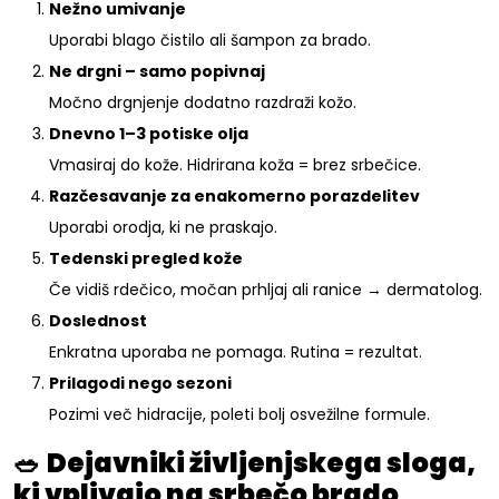
Nežno umivanje
Uporabi blago čistilo ali šampon za brado.
Ne drgni – samo popivnaj
Močno drgnjenje dodatno razdraži kožo.
Dnevno 1–3 potiske olja
Vmasiraj do kože. Hidrirana koža = brez srbečice.
Razčesavanje za enakomerno porazdelitev
Uporabi orodja, ki ne praskajo.
Tedenski pregled kože
Če vidiš rdečico, močan prhljaj ali ranice → dermatolog.
Doslednost
Enkratna uporaba ne pomaga. Rutina = rezultat.
Prilagodi nego sezoni
Pozimi več hidracije, poleti bolj osvežilne formule.
🥗
Dejavniki življenjskega sloga,
ki vplivajo na srbečo brado