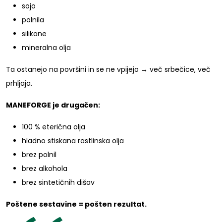
sojo
polnila
silikone
mineralna olja
Ta ostanejo na površini in se ne vpijejo → več srbečice, več
prhljaja.
MANEFORGE je drugačen:
100 % eterična olja
hladno stiskana rastlinska olja
brez polnil
brez alkohola
brez sintetičnih dišav
Poštene sestavine = pošten rezultat.