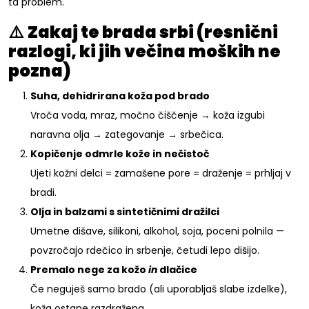
ta problem.
⚠️
Zakaj te brada srbi (resnični
razlogi, ki jih večina moških ne
pozna)
Suha, dehidrirana koža pod brado
Vroča voda, mraz, močno čiščenje → koža izgubi
naravna olja → zategovanje → srbečica.
Kopičenje odmrle kože in nečistoč
Ujeti kožni delci = zamašene pore = draženje = prhljaj v
bradi.
Olja in balzami s sintetičnimi dražilci
Umetne dišave, silikoni, alkohol, soja, poceni polnila —
povzročajo rdečico in srbenje, četudi lepo dišijo.
Premalo nege za kožo
in
dlačice
Če neguješ samo brado (ali uporabljaš slabe izdelke),
koža ostane razdražena.