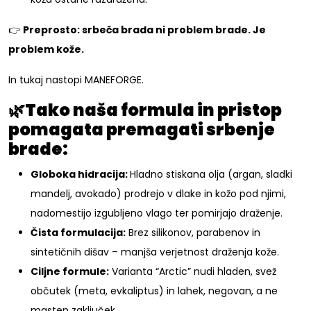
👉
Preprosto: srbeča brada ni problem brade. Je
problem kože.
In tukaj nastopi MANEFORGE.
🌿Tako naša formula in pristop
pomagata premagati srbenje
brade:
Globoka hidracija:
Hladno stiskana olja (argan, sladki
mandelj, avokado) prodrejo v dlake in kožo pod njimi,
nadomestijo izgubljeno vlago ter pomirjajo draženje.
Čista formulacija:
Brez silikonov, parabenov in
sintetičnih dišav – manjša verjetnost draženja kože.
Ciljne formule:
Varianta “Arctic” nudi hladen, svež
občutek (meta, evkaliptus) in lahek, negovan, a ne
masten zaključek.