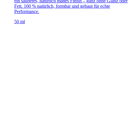
ein sauberes, natürlich mattes Finish – ganz ohne Glanz oder
Fett. 100 % natürlich, formbar und gebaut für echte
Performance.
50 ml