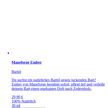
Maneforge Ember
Bartöl
Du suchst ein natürliches Bartöl gegen juckenden Bart?
Ember von Maneforge beruhigt sofort, pflegt tief und verleiht
deinem Bart einen markanten Duft nach Zedernholz.
29,90
€
100% Natürlich
30 ml