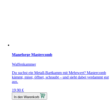
Maneforge Mastercomb
Waffenkammer
Du suchst ein Metall-Bartkamm mit Mehrwert? Mastercomb
kämmt, misst, öffnet, schraubt – und sieht dabei verdammt gut
aus.
19,90
€
In den Warenkorb