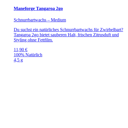
Maneforge Tangaroa 2go
Schnurrbartwachs – Medium
Du suchst ein natürliches Schnurrbartwachs für Zwirbelbart?
Tangaroa 2go bietet sauberen Halt, frischen Zitrusduft und
Styling ohne Fettfilm.
11,90
€
100% Natürlich
4,5 g