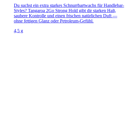
Du suchst ein extra starkes Schnurrbartwachs für Handlebar-
Styles? Tangaroa 2Go Strong Hold gibt dir starken Halt,
saubere Kontrolle und einen frischen natürlichen Duft —
ohne fettigen Glanz oder Petroleum-Gefühl.
4,5 g