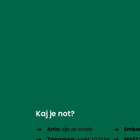
Kaj je not?
Artic
olje za brado
Embe
Tangaroa
vosek za brke
MAES