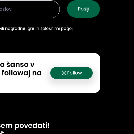
ili nagradne igre in splošnimi pogoji.
o šanso v
 followaj na
Follow
sem povedati!