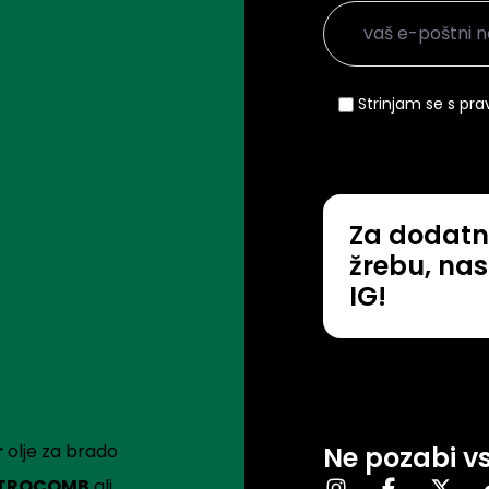
Strinjam se s prav
Za dodatn
žrebu, nas
IG!
r
olje za brado
Ne pozabi v
TROCOMB
ali