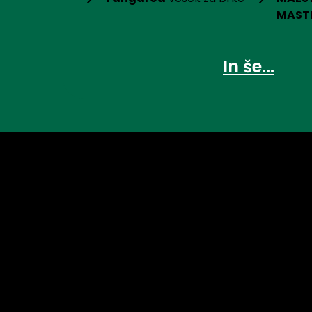
MAST
In še...