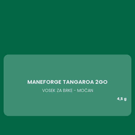
MANEFORGE TANGAROA 2GO
VOSEK ZA BRKE - MOČAN
4,5 g