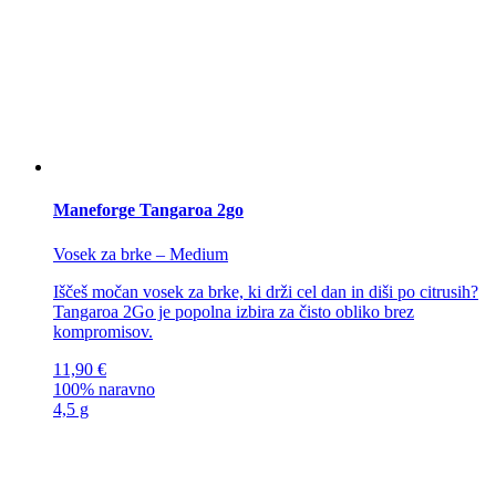
Maneforge Tangaroa 2go
Vosek za brke – Medium
Iščeš močan vosek za brke, ki drži cel dan in diši po citrusih?
Tangaroa 2Go je popolna izbira za čisto obliko brez
kompromisov.
11,90
€
100% naravno
4,5 g