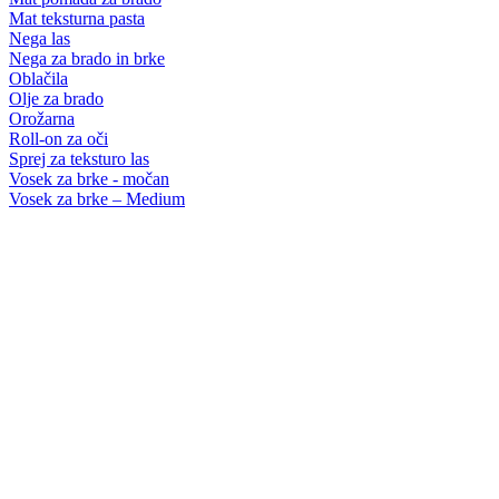
Mat teksturna pasta
Nega las
Nega za brado in brke
Oblačila
Olje za brado
Orožarna
Roll-on za oči
Sprej za teksturo las
Vosek za brke - močan
Vosek za brke – Medium