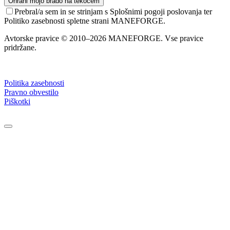
Prebral/a sem in se strinjam s Splošnimi pogoji poslovanja ter
Politiko zasebnosti spletne strani MANEFORGE.
Avtorske pravice © 2010–2026 MANEFORGE. Vse pravice
pridržane.
Politika zasebnosti
Pravno obvestilo
Piškotki
Close
this
module
Your first order.