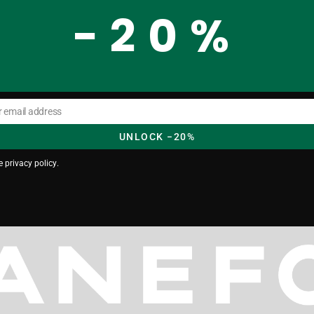
−20%
In den Warenkorb
r email address
UNLOCK −20%
he
privacy policy
.