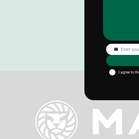
Enter you
Email
I agree to t