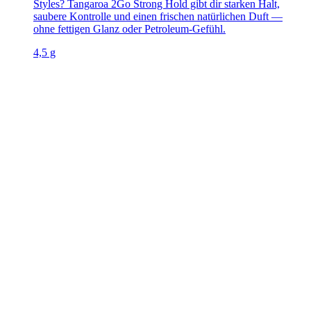
Styles? Tangaroa 2Go Strong Hold gibt dir starken Halt,
saubere Kontrolle und einen frischen natürlichen Duft —
ohne fettigen Glanz oder Petroleum-Gefühl.
4,5 g