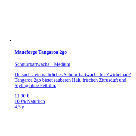
Maneforge Tangaroa 2go
Schnurrbartwachs – Medium
Du suchst ein natürliches Schnurrbartwachs für Zwirbelbart?
Tangaroa 2go bietet sauberen Halt, frischen Zitrusduft und
Styling ohne Fettfilm.
11,90
€
100% Natürlich
4,5 g