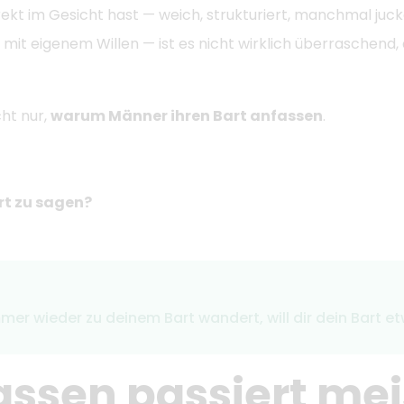
rekt im Gesicht hast — weich, strukturiert, manchmal ju
it eigenem Willen — ist es nicht wirklich überraschend,
cht nur,
warum Männer ihren Bart anfassen
.
rt zu sagen?
er wieder zu deinem Bart wandert, will dir dein Bart e
assen passiert me