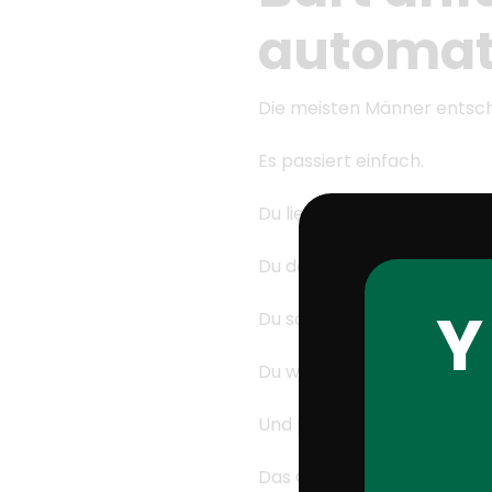
automat
Die meisten Männer entsche
Es passiert einfach.
Du liest etwas.
Du denkst nach.
Du scrollst.
Du wartest, bis jemand endl
Und plötzlich ist deine Hand
Das Gesicht zu berühren is