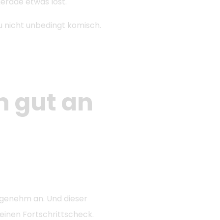
erade etwas löst.
du nicht unbedingt komisch.
ch gut an
 angenehm an. Und dieser
leinen Fortschrittscheck.