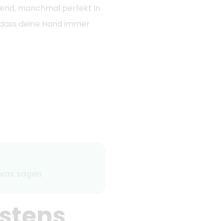
ckend, manchmal perfekt in
 dass deine Hand immer
twas sagen.
istens