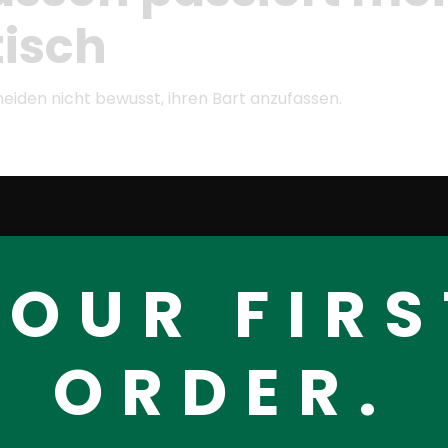
isch
iden nicht bewusst, ihren Bart anzufassen.
YOUR FIRS
ich fertig geredet hat.
ORDER.
 im Bart, als würde sie dort Miete zahlen.
t eine häufige automatische Gewohnheit. Meistens merken