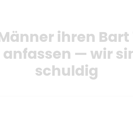
änner ihren Bart 
 anfassen — wir si
schuldig