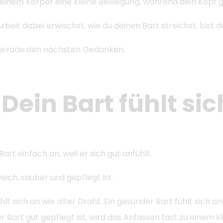
deinem Körper eine kleine Bewegung, während dein Kopf g
rbeit dabei erwischst, wie du deinen Bart streichst, bist 
h gerade den nächsten Gedanken.
Dein Bart fühlt si
rt einfach an, weil er sich gut anfühlt.
ich, sauber und gepflegt ist.
ühlt sich an wie alter Draht. Ein gesunder Bart fühlt sich
 Bart gut gepflegt ist, wird das Anfassen fast zu einem k