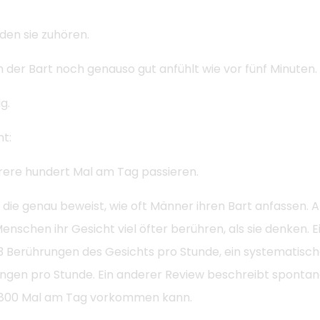
den sie zuhören.
h der Bart noch genauso gut anfühlt wie vor fünf Minuten.
g.
nt:
rere hundert Mal am Tag passieren.
e, die genau beweist, wie oft Männer ihren Bart anfassen.
Menschen ihr Gesicht viel öfter berühren, als sie denken.
3 Berührungen des Gesichts pro Stunde, ein systematisch
gen pro Stunde. Ein anderer Review beschreibt spontan
zu 800 Mal am Tag vorkommen kann.